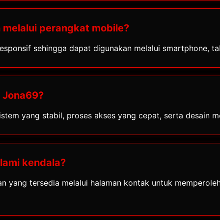
 melalui perangkat mobile?
responsif sehingga dapat digunakan melalui smartphone, ta
i Jona69?
tem yang stabil, proses akses yang cepat, serta desain 
lami kendala?
 yang tersedia melalui halaman kontak untuk memperoleh 