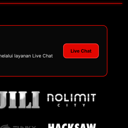
Live Chat
lalui layanan Live Chat