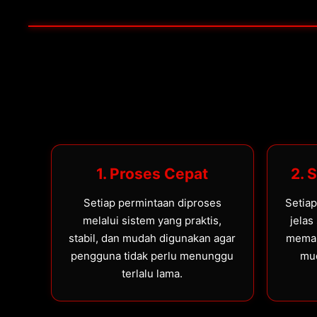
1. Proses Cepat
2. 
Setiap permintaan diproses
Setiap
melalui sistem yang praktis,
jelas
stabil, dan mudah digunakan agar
meman
pengguna tidak perlu menunggu
mu
terlalu lama.